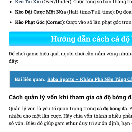
Kèo Tài Xỉu
(Over/Under): Cược tổng số bàn thắng tr
Kèo Đặt Cược Một Nửa
(Half-time/Full-time): Dự đoá
Kèo Phạt Góc (Corner)
: Cược vào số lần phạt góc tron
Hướng dẫn cách cá độ 
Để chơi game hiệu quả, người chơi cần nắm vững những 
đây:
Bài liên quan:
Saba Sports – Khám Phá Nền Tảng Cá
Cách quản lý vốn khi tham gia cá độ bóng đ
Quản lý vốn là yếu tố quan trọng trong
cá độ bóng đá
. 
nhiều cho một lần cược. Hãy chia vốn thành nhiều phần
số vốn. Điều đó giúp gam ethur duy trì sự ổn định, hạn c