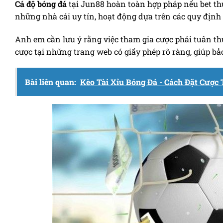
Cá độ bóng đá
tại Jun88 hoàn toàn hợp pháp nếu bet th
những nhà cái uy tín, hoạt động dựa trên các quy định
Anh em cần lưu ý rằng việc tham gia cược phải tuân thủ
cược tại những trang web có giấy phép rõ ràng, giúp bảo
Bài liên quan:
Kèo Tài Xỉu Bóng Đá - Cách Đặt Cược