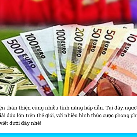
ện thân thiện cùng nhiều tính năng hấp dẫn. Tại đây, người
ải đấu lớn trên thế giới, với nhiều hình thức cược phong p
viết dưới đây nhé!