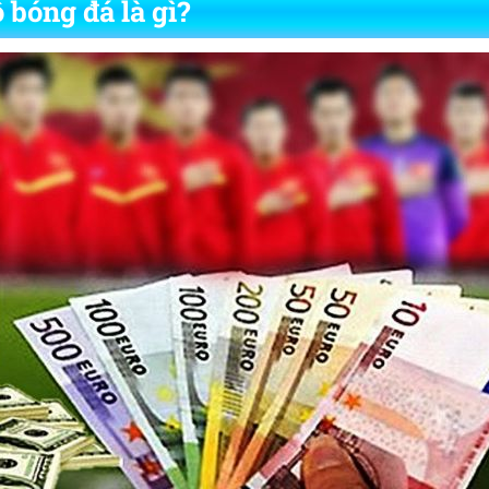
 bóng đá là gì?