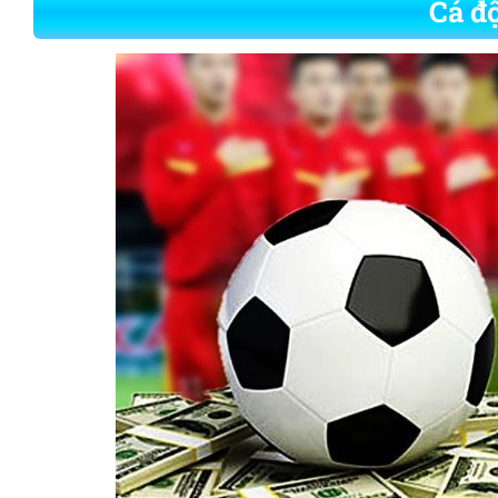
Cá độ