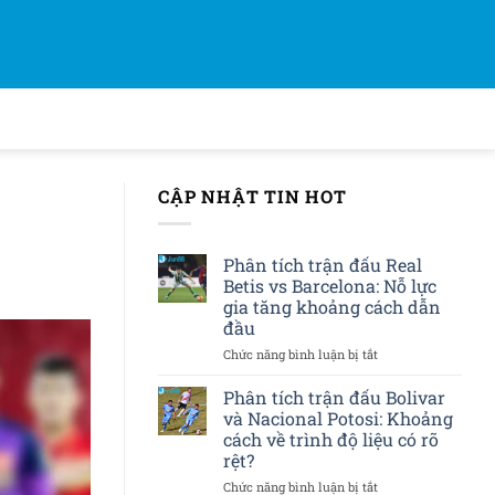
CẬP NHẬT TIN HOT
Phân tích trận đấu Real
Betis vs Barcelona: Nỗ lực
gia tăng khoảng cách dẫn
đầu
ở
Chức năng bình luận bị tắt
Phân
tích
Phân tích trận đấu Bolivar
trận
và Nacional Potosi: Khoảng
đấu
cách về trình độ liệu có rõ
Real
rệt?
Betis
vs
ở
Chức năng bình luận bị tắt