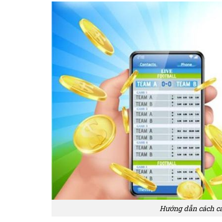
Hướng dẫn cách cá