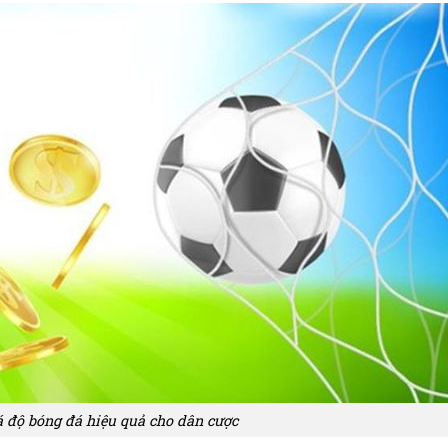
 độ bóng đá hiệu quả cho dân cược