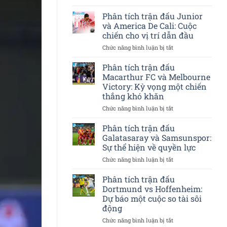
Barcelona:
Phân
Nỗ
tích
Phân tích trận đấu Junior
lực
trận
và America De Cali: Cuộc
gia
đấu
chiến cho vị trí dẫn đầu
tăng
Bolivar
khoảng
ở
Chức năng bình luận bị tắt
và
cách
Phân
Nacional
dẫn
tích
Potosi:
Phân tích trận đấu
đầu
trận
Khoảng
Macarthur FC và Melbourne
đấu
cách
Victory: Kỳ vọng một chiến
Junior
về
thắng khó khăn
và
trình
America
độ
ở
Chức năng bình luận bị tắt
De
liệu
Phân
Cali:
có
tích
Phân tích trận đấu
Cuộc
rõ
trận
Galatasaray và Samsunspor:
chiến
rệt?
đấu
Sự thể hiện về quyền lực
cho
Macarthur
vị
ở
Chức năng bình luận bị tắt
FC
trí
Phân
và
dẫn
tích
Melbourne
Phân tích trận đấu
đầu
trận
Victory:
Dortmund vs Hoffenheim:
đấu
Kỳ
Dự báo một cuộc so tài sôi
Galatasaray
vọng
động
và
một
Samsunspor:
chiến
ở
Chức năng bình luận bị tắt