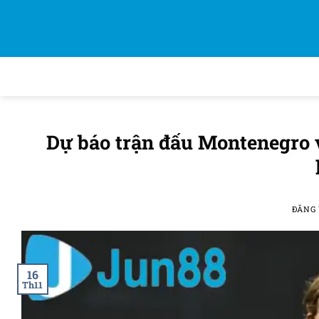
Bỏ
qua
nội
dung
Dự báo trận đấu Montenegro 
ĐĂNG
16
Th11