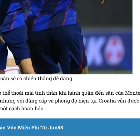
oán sẽ có chiến thắng dễ dàng.
có thể thoải mái tinh thần khi hành quân đến sân của Mont
nhưng với đẳng cấp và phong độ hiện tại, Croatia vẫn đượ
 một cách hoàn hảo.
ận Vốn Miễn Phí Từ Jun88