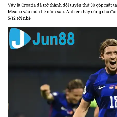
Vậy là Croatia đã trở thành đội tuyển thứ 30 góp mặt t
Mexico vào mùa hè năm sau. Anh em hãy cùng chờ đợi 
5/12 tới nhé.