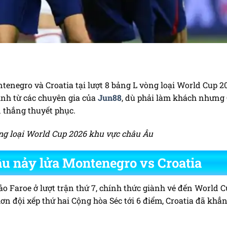
enegro và Croatia tại lượt 8 bảng L vòng loại World Cup 2
ịnh từ các chuyên gia của
Jun88
, dù phải làm khách nhưng 
 thắng thuyết phục.
òng loại World Cup 2026 khu vực châu Âu
ầu nảy lửa Montenegro vs Croatia
ảo Faroe ở lượt trận thứ 7, chính thức giành vé đến World 
 hơn đội xếp thứ hai Cộng hòa Séc tới 6 điểm, Croatia đã khẳ