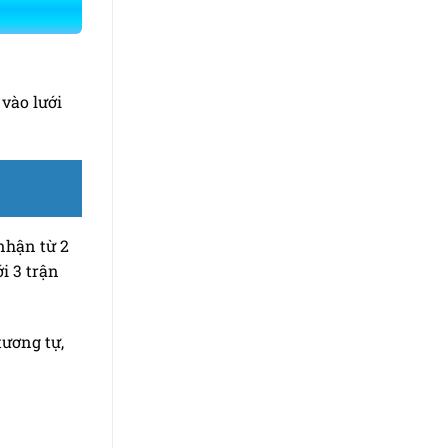
 vào lưới
 nhận từ 2
i 3 trận
tương tự,