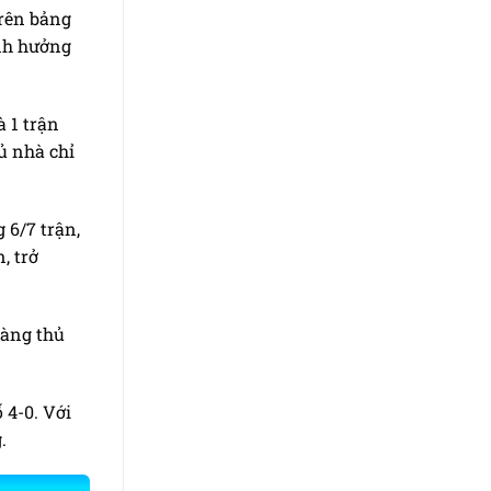
trên bảng
ảnh hưởng
à 1 trận
ủ nhà chỉ
 6/7 trận,
, trở
Hàng thủ
 4-0. Với
.