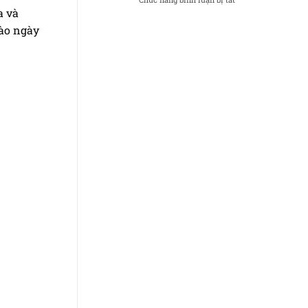
thắng
Phân
a và
Sunderland:
tích
Liệu
vào ngày
trận
đội
đấu
chủ
Leeds
nhà
và
có
Chelsea:
tiếp
Cuộc
tục
khủng
thắng
hoảng
lợi?
liệu
có
tiếp
diễn?