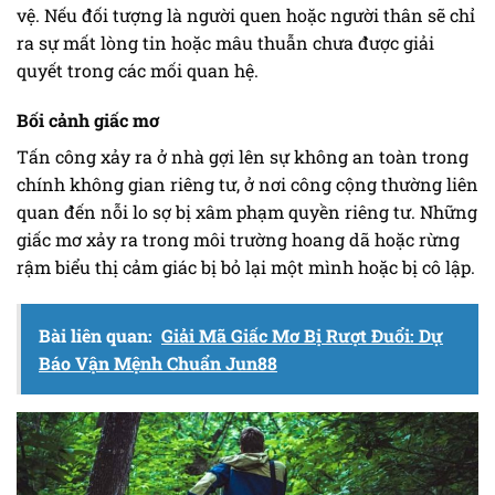
vệ. Nếu đối tượng là người quen hoặc người thân sẽ chỉ
ra sự mất lòng tin hoặc mâu thuẫn chưa được giải
quyết trong các mối quan hệ.
Bối cảnh giấc mơ
Tấn công xảy ra ở nhà gợi lên sự không an toàn trong
chính không gian riêng tư, ở nơi công cộng thường liên
quan đến nỗi lo sợ bị xâm phạm quyền riêng tư. Những
giấc mơ xảy ra trong môi trường hoang dã hoặc rừng
rậm biểu thị cảm giác bị bỏ lại một mình hoặc bị cô lập.
Bài liên quan:
Giải Mã Giấc Mơ Bị Rượt Đuổi: Dự
Báo Vận Mệnh Chuẩn Jun88