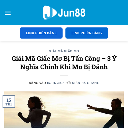
Bỏ
qua
nội
dung
LINK PHIÊN BẢN 1
LINK PHIÊN BẢN 2
GIẢI MÃ GIẤC MƠ
Giải Mã Giấc Mơ Bị Tấn Công – 3 Ý
Nghĩa Chính Khi Mơ Bị Đánh
ĐĂNG VÀO
15/01/2025
BỞI
ĐIỀN BÁ QUANG
15
Th1