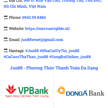
Địa Chỉ:
940 Đ. Kha Vạn Cân, Trường Thọ, Thủ Đức,
Hồ Chí Minh, Việt Nam
Phone:
0943.59.8484
Website:
https://niervaertgilde.nl/
Email:
jun88wnet@gmail.com
Hastags:
#Jun88 #NhaCaiUyTin_jun88
#CaCuocTheThao_jun88 #SongBaiOnline_jun88
Jun88 - Phương Thức Thanh Toán Đa Dạng