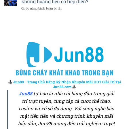
khủng hoảng liệu có tiếp diễn?
liệt
đấu
đoán
và
ở
Chức năng bình luận bị tắt
Liverpool
khoảng
không
Phân
gặp
cách
thể
tích
Sunderland:
hai
đoán
trận
Liệu
bàn
trước
đấu
đội
thắng
Leeds
chủ
và
nhà
Chelsea:
có
Cuộc
tiếp
khủng
tục
hoảng
thắng
liệu
lợi?
có
tiếp
diễn?
Jun88 - Trang Chủ Đăng Ký Nhận Khuyến Mãi HOT Giải Trí Tại
Jun88.com
Jun88
tự hào là nhà cái hàng đầu trong giải
trí trực tuyến, cung cấp cá cược thể thao,
casino và xổ số đa dạng. Với công nghệ bảo
mật tiên tiến và chương trình khuyến mãi
hấp dẫn, Jun88 mang đến trải nghiệm tuyệt