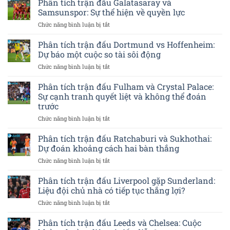
Phân tích trận đấu Galatasaray và
độ
trận
Cali:
liệu
Samsunspor: Sự thể hiện về quyền lực
đấu
Cuộc
có
ở
Chức năng bình luận bị tắt
Macarthur
chiến
rõ
Phân
FC
cho
rệt?
tích
Phân tích trận đấu Dortmund vs Hoffenheim:
và
vị
trận
Melbourne
trí
Dự báo một cuộc so tài sôi động
đấu
Victory:
dẫn
ở
Chức năng bình luận bị tắt
Galatasaray
Kỳ
đầu
Phân
và
vọng
tích
Phân tích trận đấu Fulham và Crystal Palace:
Samsunspor:
một
trận
Sự
Sự cạnh tranh quyết liệt và không thể đoán
chiến
đấu
thể
thắng
trước
Dortmund
hiện
khó
ở
Chức năng bình luận bị tắt
vs
về
khăn
Phân
Hoffenheim:
quyền
tích
Dự
Phân tích trận đấu Ratchaburi và Sukhothai:
lực
trận
báo
Dự đoán khoảng cách hai bàn thắng
đấu
một
ở
Chức năng bình luận bị tắt
Fulham
cuộc
Phân
và
so
tích
Phân tích trận đấu Liverpool gặp Sunderland:
Crystal
tài
trận
Palace:
sôi
Liệu đội chủ nhà có tiếp tục thắng lợi?
đấu
Sự
động
ở
Chức năng bình luận bị tắt
Ratchaburi
cạnh
Phân
và
tranh
tích
Phân tích trận đấu Leeds và Chelsea: Cuộc
Sukhothai:
quyết
trận
Dự