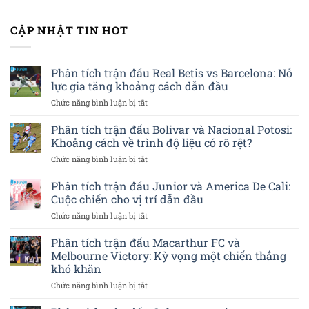
CẬP NHẬT TIN HOT
Phân tích trận đấu Real Betis vs Barcelona: Nỗ
lực gia tăng khoảng cách dẫn đầu
ở
Chức năng bình luận bị tắt
Phân
tích
Phân tích trận đấu Bolivar và Nacional Potosi:
trận
Khoảng cách về trình độ liệu có rõ rệt?
đấu
ở
Chức năng bình luận bị tắt
Real
Phân
Betis
tích
Phân tích trận đấu Junior và America De Cali:
vs
trận
Barcelona:
Cuộc chiến cho vị trí dẫn đầu
đấu
Nỗ
ở
Chức năng bình luận bị tắt
Bolivar
lực
Phân
và
gia
tích
Phân tích trận đấu Macarthur FC và
Nacional
tăng
trận
Potosi:
Melbourne Victory: Kỳ vọng một chiến thắng
khoảng
đấu
Khoảng
cách
khó khăn
Junior
cách
dẫn
ở
Chức năng bình luận bị tắt
và
về
đầu
Phân
America
trình
tích
De