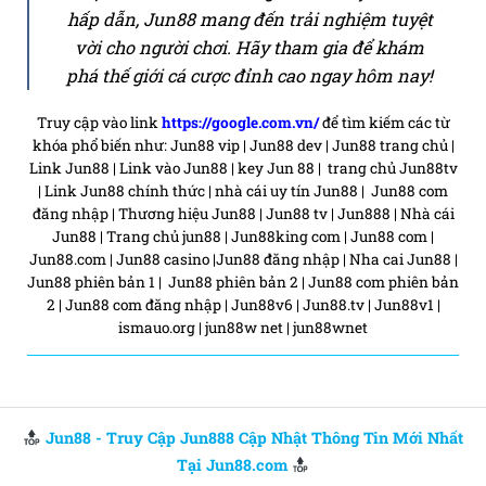
hấp dẫn, Jun88 mang đến trải nghiệm tuyệt
vời cho người chơi. Hãy tham gia để khám
phá thế giới cá cược đỉnh cao ngay hôm nay!
Truy cập vào link
https://google.com.vn/
để tìm kiếm các từ
khóa phổ biến như: Jun88 vip | Jun88 dev | Jun88 trang chủ |
Link Jun88 | Link vào Jun88 |
key Jun 88 | trang chủ Jun88tv
| Link Jun88 chính thức | nhà cái uy tín Jun88 | Jun88 com
đăng nhập | Thương hiệu Jun88 |
Jun88 tv | Jun888 | Nhà cái
Jun88 | Trang chủ jun88 | Jun88king com | Jun88 com |
Jun88.com | Jun88 casino |Jun88 đăng nhập | Nha cai Jun88 |
Jun88 phiên bản 1 | Jun88 phiên bản 2 | Jun88 com phiên bản
2 | Jun88 com đăng nhập |
Jun88v6 | Jun88.tv | Jun88v1 |
ismauo.org | jun88w net | jun88wnet
Jun88 - Truy Cập Jun888 Cập Nhật Thông Tin Mới Nhất
Tại Jun88.com