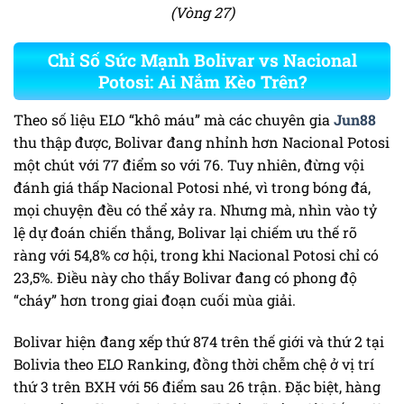
(Vòng 27)
Chỉ Số Sức Mạnh Bolivar vs Nacional
Potosi: Ai Nắm Kèo Trên?
Theo số liệu ELO “khô máu” mà các chuyên gia
Jun88
thu thập được, Bolivar đang nhỉnh hơn Nacional Potosi
một chút với 77 điểm so với 76. Tuy nhiên, đừng vội
đánh giá thấp Nacional Potosi nhé, vì trong bóng đá,
mọi chuyện đều có thể xảy ra. Nhưng mà, nhìn vào tỷ
lệ dự đoán chiến thắng, Bolivar lại chiếm ưu thế rõ
ràng với 54,8% cơ hội, trong khi Nacional Potosi chỉ có
23,5%. Điều này cho thấy Bolivar đang có phong độ
“cháy” hơn trong giai đoạn cuối mùa giải.
Bolivar hiện đang xếp thứ 874 trên thế giới và thứ 2 tại
Bolivia theo ELO Ranking, đồng thời chễm chệ ở vị trí
thứ 3 trên BXH với 56 điểm sau 26 trận. Đặc biệt, hàng