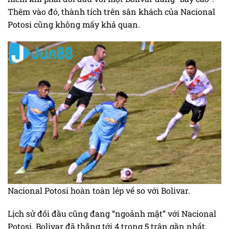
Thêm vào đó, thành tích trên sân khách của Nacional
Potosi cũng không mấy khả quan.
Nacional Potosi hoàn toàn lép vế so với Bolivar.
Lịch sử đối đầu cũng đang “ngoảnh mặt” với Nacional
Potosi. Bolivar đã thắng tới 4 trong 5 trận gần nhất,