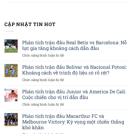
CẬP NHẬT TIN HOT
Phân tích trận đấu Real Betis vs Barcelona: Nỗ
lực gia tăng khoảng cách dẫn đầu
ở
Chức năng bình luận bị tắt
Phân
tích
Phân tích trận đấu Bolivar và Nacional Potosi:
trận
Khoảng cách về trình độ liệu có rõ rệt?
đấu
ở
Chức năng bình luận bị tắt
Real
Phân
Betis
tích
Phân tích trận đấu Junior và America De Cali:
vs
trận
Barcelona:
Cuộc chiến cho vị trí dẫn đầu
đấu
Nỗ
ở
Chức năng bình luận bị tắt
Bolivar
lực
Phân
và
gia
tích
Phân tích trận đấu Macarthur FC và
Nacional
tăng
trận
Potosi:
Melbourne Victory: Kỳ vọng một chiến thắng
khoảng
đấu
Khoảng
cách
khó khăn
Junior
cách
dẫn