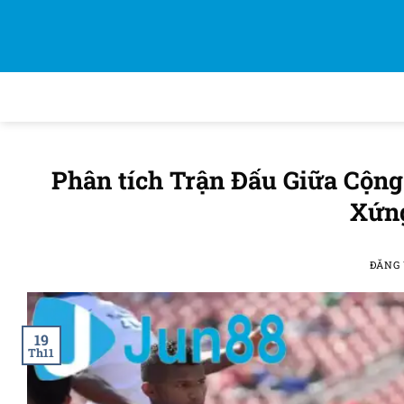
Bỏ
qua
nội
dung
Phân tích Trận Đấu Giữa Cộng
Xứng
ĐĂNG
19
Th11