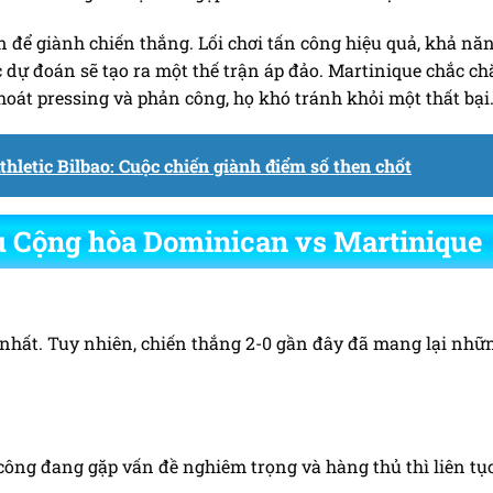
ớn để giành chiến thắng. Lối chơi tấn công hiệu quả, khả nă
 dự đoán sẽ tạo ra một thế trận áp đảo. Martinique chắc chắ
át pressing và phản công, họ khó tránh khỏi một thất bại
thletic Bilbao: Cuộc chiến giành điểm số then chốt
ầu Cộng hòa Dominican vs Martinique
 nhất. Tuy nhiên, chiến thắng 2-0 gần đây đã mang lại nhữn
 công đang gặp vấn đề nghiêm trọng và hàng thủ thì liên tụ