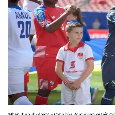
(Nhận định, dự đoán) – Cộng hòa Dominican sẽ tiếp đó