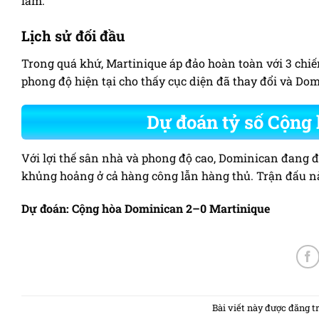
lầm.
Lịch sử đối đầu
Trong quá khứ, Martinique áp đảo hoàn toàn với 3 chiến
phong độ hiện tại cho thấy cục diện đã thay đổi và Dom
Dự đoán tỷ số Cộng
Với lợi thế sân nhà và phong độ cao, Dominican đang đ
khủng hoảng ở cả hàng công lẫn hàng thủ. Trận đấu nà
Dự đoán: Cộng hòa Dominican 2–0 Martinique
Bài viết này được đăng t