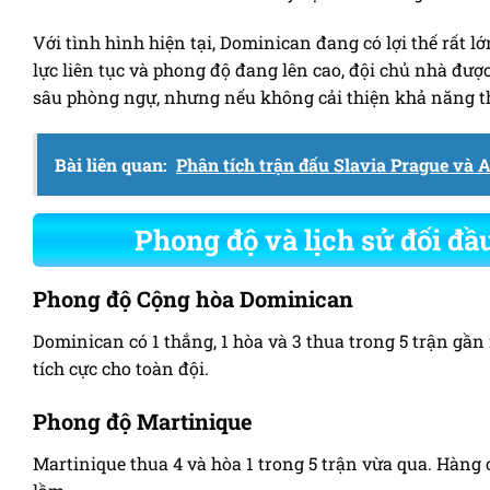
Với tình hình hiện tại, Dominican đang có lợi thế rất l
lực liên tục và phong độ đang lên cao, đội chủ nhà được
sâu phòng ngự, nhưng nếu không cải thiện khả năng tho
Bài liên quan:
Phân tích trận đấu Slavia Prague và A
Phong độ và lịch sử đối đ
Phong độ Cộng hòa Dominican
Dominican có 1 thắng, 1 hòa và 3 thua trong 5 trận gần
tích cực cho toàn đội.
Phong độ Martinique
Martinique thua 4 và hòa 1 trong 5 trận vừa qua. Hàng