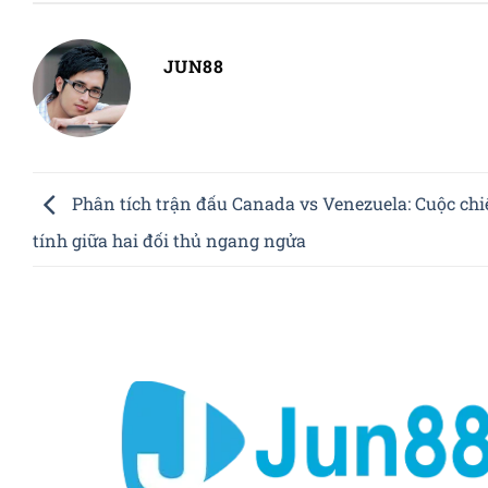
JUN88
Phân tích trận đấu Canada vs Venezuela: Cuộc chi
tính giữa hai đối thủ ngang ngửa