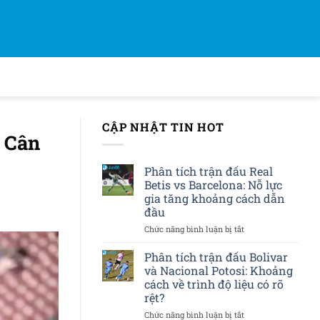
CẬP NHẬT TIN HOT
t Cân
Phân tích trận đấu Real
Betis vs Barcelona: Nỗ lực
gia tăng khoảng cách dẫn
đầu
ở
Chức năng bình luận bị tắt
Phân
tích
Phân tích trận đấu Bolivar
trận
và Nacional Potosi: Khoảng
đấu
cách về trình độ liệu có rõ
Real
rệt?
Betis
vs
ở
Chức năng bình luận bị tắt