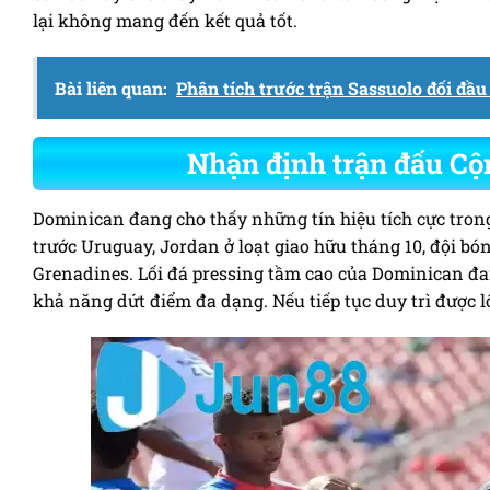
lại không mang đến kết quả tốt.
Bài liên quan:
Phân tích trước trận Sassuolo đối đầu 
Nhận định trận đấu Cộ
Dominican đang cho thấy những tín hiệu tích cực trong
trước Uruguay, Jordan ở loạt giao hữu tháng 10, đội bó
Grenadines. Lối đá pressing tầm cao của Dominican đan
khả năng dứt điểm đa dạng. Nếu tiếp tục duy trì được l