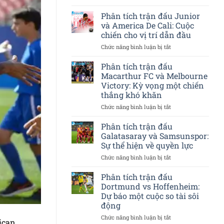
Barcelona:
Phân
Nỗ
tích
Phân tích trận đấu Junior
lực
trận
và America De Cali: Cuộc
gia
đấu
chiến cho vị trí dẫn đầu
tăng
Bolivar
khoảng
ở
Chức năng bình luận bị tắt
và
cách
Phân
Nacional
dẫn
tích
Potosi:
Phân tích trận đấu
đầu
trận
Khoảng
Macarthur FC và Melbourne
đấu
cách
Victory: Kỳ vọng một chiến
Junior
về
thắng khó khăn
và
trình
America
độ
ở
Chức năng bình luận bị tắt
De
liệu
Phân
Cali:
có
tích
Phân tích trận đấu
Cuộc
rõ
trận
Galatasaray và Samsunspor:
chiến
rệt?
đấu
Sự thể hiện về quyền lực
cho
Macarthur
vị
ở
Chức năng bình luận bị tắt
FC
trí
Phân
và
dẫn
tích
Melbourne
Phân tích trận đấu
đầu
trận
Victory:
Dortmund vs Hoffenheim:
đấu
Kỳ
Dự báo một cuộc so tài sôi
Galatasaray
vọng
động
và
một
Samsunspor:
chiến
ở
Chức năng bình luận bị tắt
ican