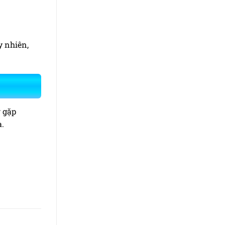
y nhiên,
g gặp
à.