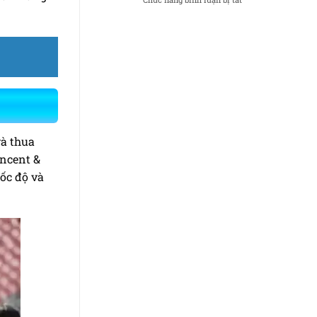
thắng
Phân
Sunderland:
tích
Liệu
trận
đội
đấu
chủ
Leeds
nhà
và
có
Chelsea:
tiếp
Cuộc
tục
khủng
thắng
hoảng
lợi?
liệu
và thua
có
tiếp
incent &
diễn?
ốc độ và