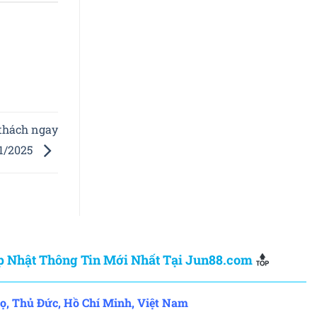
thách ngay
11/2025
p Nhật Thông Tin Mới Nhất Tại Jun88.com
ọ, Thủ Đức, Hồ Chí Minh, Việt Nam