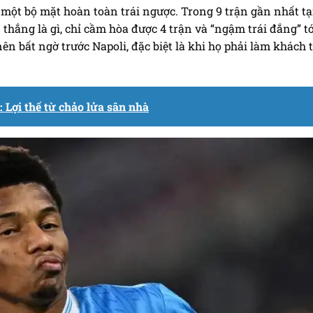
n một bộ mặt hoàn toàn trái ngược. Trong 9 trận gần nhất tại
hắng là gì, chỉ cầm hòa được 4 trận và “ngậm trái đắng” tới
 nên bất ngờ trước Napoli, đặc biệt là khi họ phải làm khách
: Lợi thế từ chảo lửa sân nhà