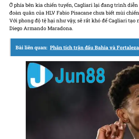
Ở phía bên kia chiến tuyến, Cagliari lại đang trình diễ
đoàn quân của HLV Fabio Pisacane chưa biết mùi chiến t
Với phong độ tệ hại như vậy, sẽ rất khó để Cagliari tạo
Diego Armando Maradona.
Bài liên quan:
Phân tích trận đấu Bahia và Fortaleza