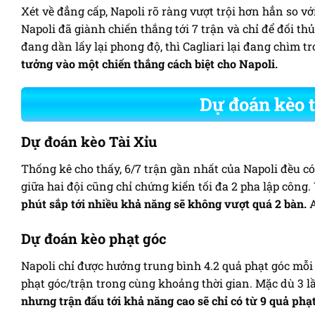
Xét về đẳng cấp, Napoli rõ ràng vượt trội hơn hẳn so với
Napoli đã giành chiến thắng tới 7 trận và chỉ để đối t
đang dần lấy lại phong độ, thì Cagliari lại đang chìm 
tưởng vào một chiến thắng cách biệt cho Napoli.
Dự đoán kèo t
Dự đoán kèo Tài Xỉu
Thống kê cho thấy, 6/7 trận gần nhất của Napoli đều c
giữa hai đội cũng chỉ chứng kiến tối đa 2 pha lập công.
phút sắp tới nhiều khả năng sẽ không vượt quá 2 bàn.
A
Dự đoán kèo phạt góc
Napoli chỉ được hưởng trung bình 4.2 quả phạt góc mỗi 
phạt góc/trận trong cùng khoảng thời gian. Mặc dù 3 lần
nhưng trận đấu tới khả năng cao sẽ chỉ có từ 9 quả phạt