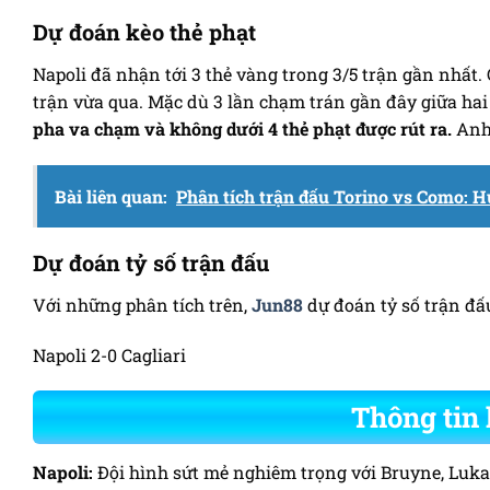
Dự đoán kèo thẻ phạt
Napoli đã nhận tới 3 thẻ vàng trong 3/5 trận gần nhất. 
trận vừa qua. Mặc dù 3 lần chạm trán gần đây giữa hai
pha va chạm và không dưới 4 thẻ phạt được rút ra.
Anh 
Bài liên quan:
Phân tích trận đấu Torino vs Como: H
Dự đoán tỷ số trận đấu
Với những phân tích trên,
Jun88
dự đoán tỷ số trận đấu
Napoli 2-0 Cagliari
Thông tin 
Napoli:
Đội hình sứt mẻ nghiêm trọng với Bruyne, Luka