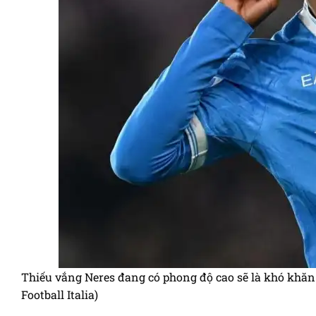
Thiếu vắng Neres đang có phong độ cao sẽ là khó khăn 
Football Italia)