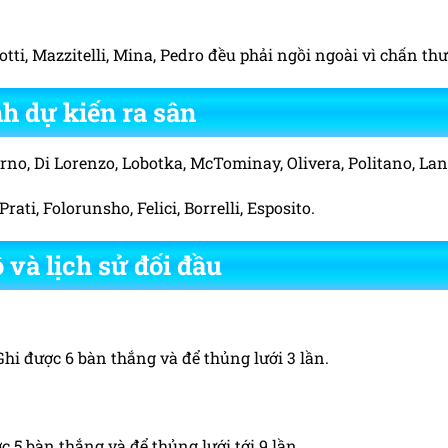
ti, Mazzitelli, Mina, Pedro đều phải ngồi ngoài vì chấn th
nh dự kiến ra sân
o, Di Lorenzo, Lobotka, McTominay, Olivera, Politano, Lan
rati, Folorunsho, Felici, Borrelli, Esposito.
 và lịch sử đối đầu
 Ghi được 6 bàn thắng và để thủng lưới 3 lần.
c 5 bàn thắng và để thủng lưới tới 9 lần.