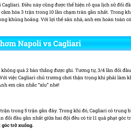
 Cagliari. Điều này cũng được thể hiện rõ qua lịch sử đối đầ
hủ cầm hòa 3 trận trong 10 lần chạm trán gần nhất. Trong kh
trong khủng hoảng. Với lợi thế sân nhà, anh em hoàn toàn c
hơm Napoli vs Cagliari
ó không quá 2 bàn thắng được ghi. Tương tự, 3/4 lần đối đầ
 Với việc Cagliari chủ trương chơi thận trọng khi phải làm 
nh em cân nhắc “xỉu” nhé!
trận trong 5 trận gần đây. Trong khi đó, Cagliari có trung 
 đối đầu gần nhất giữa hai đội đều có từ 11 quả phạt góc tr
 góc trở xuống.