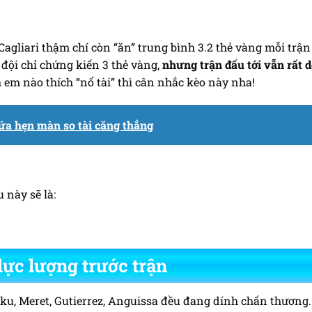
Cagliari thậm chí còn “ăn” trung bình 3.2 thẻ vàng mỗi trận
 đội chỉ chứng kiến 3 thẻ vàng,
nhưng trận đấu tới vẫn rất d
em nào thích “nổ tài” thì cân nhắc kèo này nha!
ứa hẹn màn so tài căng thẳng
 này sẽ là:
lực lượng trước trận
ku, Meret, Gutierrez, Anguissa đều đang dính chấn thương