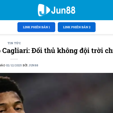
LINK PHIÊN BẢN 1
LINK PHIÊN BẢN 2
TIN TỨC
 Cagliari: Đối thủ không đội trời c
 VÀO
02/12/2025
BỞI
JUN88