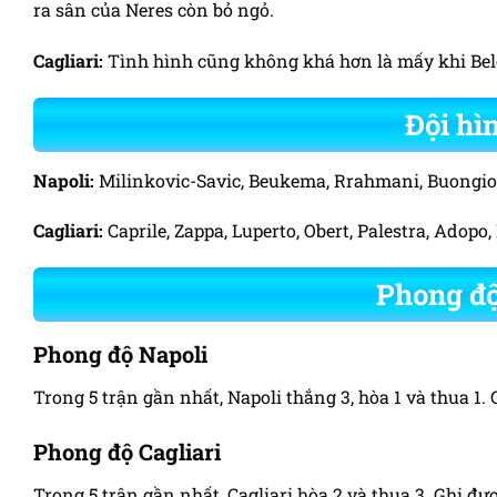
ra sân của Neres còn bỏ ngỏ.
Cagliari:
Tình hình cũng không khá hơn là mấy khi Belot
Đội hì
Napoli:
Milinkovic-Savic, Beukema, Rrahmani, Buongiorn
Cagliari:
Caprile, Zappa, Luperto, Obert, Palestra, Adopo, P
Phong độ
Phong độ Napoli
Trong 5 trận gần nhất, Napoli thắng 3, hòa 1 và thua 1.
Phong độ Cagliari
Trong 5 trận gần nhất, Cagliari hòa 2 và thua 3. Ghi đượ