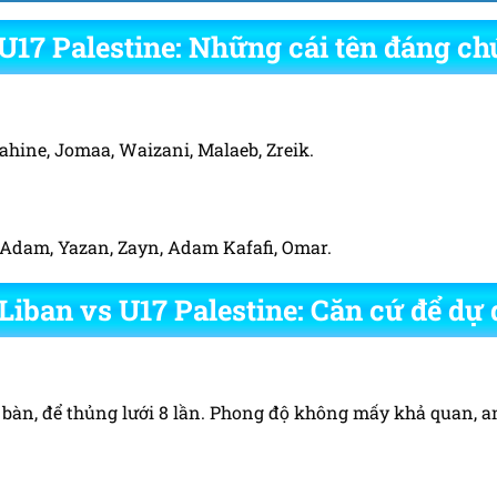
 U17 Palestine: Những cái tên đáng ch
ahine, Jomaa, Waizani, Malaeb, Zreik.
Adam, Yazan, Zayn, Adam Kafafi, Omar.
 Liban vs U17 Palestine: Căn cứ để dự
 4 bàn, để thủng lưới 8 lần. Phong độ không mấy khả quan, 