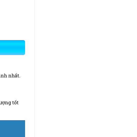
ạnh nhất.
lượng tốt