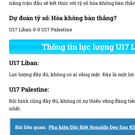
năng trận đấu sẽ kết thúc với tỷ số hòa không bàn thắ
Dự đoán tỷ số: Hòa không bàn thắng?
U17 Liban 0-0 U17 Palestine
Thông tin lực lượng U17 Li
U17 Liban:
Lực lượng đầy đủ, không có ai vắng mặt. Đây là một lợi 
U17 Palestine:
Đội hình cũng đầy đủ, không có sự thiếu vắng đáng tiếc 
nhất.
Bài liên quan:
Phụ kiện Đặc Biệt Ronaldo Đeo Sau 