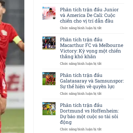
Barcelona:
Phân
Nỗ
tích
Phân tích trận đấu Junior
lực
trận
và America De Cali: Cuộc
gia
đấu
chiến cho vị trí dẫn đầu
tăng
Bolivar
khoảng
ở
Chức năng bình luận bị tắt
và
cách
Phân
Nacional
dẫn
tích
Potosi:
Phân tích trận đấu
đầu
trận
Khoảng
Macarthur FC và Melbourne
đấu
cách
Victory: Kỳ vọng một chiến
Junior
về
thắng khó khăn
và
trình
America
độ
ở
Chức năng bình luận bị tắt
De
liệu
Phân
Cali:
có
tích
Phân tích trận đấu
Cuộc
rõ
trận
Galatasaray và Samsunspor:
chiến
rệt?
đấu
Sự thể hiện về quyền lực
cho
Macarthur
vị
ở
Chức năng bình luận bị tắt
FC
trí
Phân
và
dẫn
tích
Melbourne
Phân tích trận đấu
đầu
trận
Victory:
Dortmund vs Hoffenheim:
đấu
Kỳ
Dự báo một cuộc so tài sôi
Galatasaray
vọng
động
và
một
Samsunspor:
chiến
ở
Chức năng bình luận bị tắt