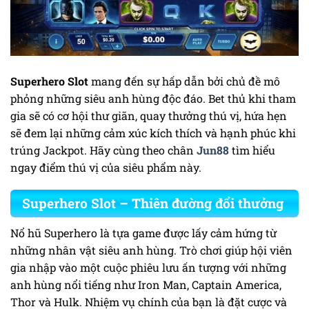
Superhero Slot
mang đến sự hấp dẫn bởi chủ đề mô
phỏng những siêu anh hùng độc đáo. Bet thủ khi tham
gia sẽ có cơ hội thư giãn, quay thưởng thú vị, hứa hẹn
sẽ đem lại những cảm xúc kích thích và hạnh phúc khi
trúng Jackpot. Hãy cùng theo chân
Jun88
tìm hiểu
ngay điểm thú vị của siêu phẩm này.
Superhero Slot – Thiên đường đổi thưởng
Nổ hũ Superhero là tựa game được lấy cảm hứng từ
những nhân vật siêu anh hùng. Trò chơi giúp hội viên
gia nhập vào một cuộc phiêu lưu ấn tượng với những
anh hùng nổi tiếng như Iron Man, Captain America,
Thor và Hulk. Nhiệm vụ chính của bạn là đặt cược và