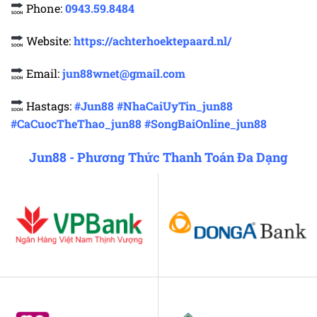
Phone:
0943.59.8484
Website:
https://achterhoektepaard.nl/
Email:
jun88wnet@gmail.com
Hastags:
#Jun88 #NhaCaiUyTin_jun88
#CaCuocTheThao_jun88 #SongBaiOnline_jun88
Jun88 - Phương Thức Thanh Toán Đa Dạng