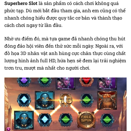
Superhero Slot
là sản phẩm có cách chơi không quá
phức tạp. Dù mới bắt đầu tham gia, anh em cũng có thể
nhanh chóng hiểu được quy tắc cơ bản và thành thạo
cách chơi ngay từ lần đầu.
Nhờ ưu điểm đó, mà tựa game đã nhanh chóng thu hút
đông đảo hội viên đến thử sức mỗi ngày. Ngoài ra, với
đồ họa 3D nhân vật anh hùng cực chân thực cùng chất
lượng hình ảnh full HD, hứa hẹn sẽ đem lại trải nghiệm
trơn tru, mượt mà nhất cho người chơi.