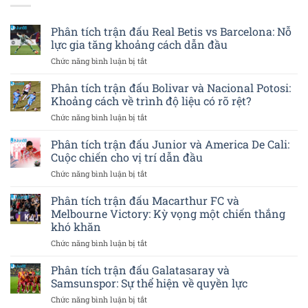
Phân tích trận đấu Real Betis vs Barcelona: Nỗ
lực gia tăng khoảng cách dẫn đầu
ở
Chức năng bình luận bị tắt
Phân
tích
Phân tích trận đấu Bolivar và Nacional Potosi:
trận
Khoảng cách về trình độ liệu có rõ rệt?
đấu
ở
Chức năng bình luận bị tắt
Real
Phân
Betis
tích
Phân tích trận đấu Junior và America De Cali:
vs
trận
Barcelona:
Cuộc chiến cho vị trí dẫn đầu
đấu
Nỗ
ở
Chức năng bình luận bị tắt
Bolivar
lực
Phân
và
gia
tích
Phân tích trận đấu Macarthur FC và
Nacional
tăng
trận
Potosi:
Melbourne Victory: Kỳ vọng một chiến thắng
khoảng
đấu
Khoảng
cách
khó khăn
Junior
cách
dẫn
ở
Chức năng bình luận bị tắt
và
về
đầu
Phân
America
trình
tích
De
Phân tích trận đấu Galatasaray và
độ
trận
Cali:
liệu
Samsunspor: Sự thể hiện về quyền lực
đấu
Cuộc
có
ở
Chức năng bình luận bị tắt
Macarthur
chiến
rõ