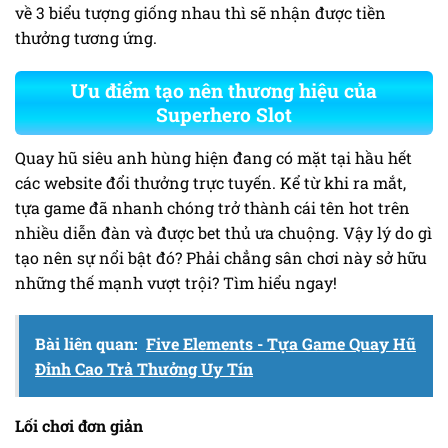
về 3 biểu tượng giống nhau thì sẽ nhận được tiền
thưởng tương ứng.
Ưu điểm tạo nên thương hiệu của
Superhero Slot
Quay hũ siêu anh hùng hiện đang có mặt tại hầu hết
các website đổi thưởng trực tuyến. Kể từ khi ra mắt,
tựa game đã nhanh chóng trở thành cái tên hot trên
nhiều diễn đàn và được bet thủ ưa chuộng. Vậy lý do gì
tạo nên sự nổi bật đó? Phải chẳng sân chơi này sở hữu
những thế mạnh vượt trội? Tìm hiểu ngay!
Bài liên quan:
Five Elements - Tựa Game Quay Hũ
Đỉnh Cao Trả Thưởng Uy Tín
Lối chơi đơn giản