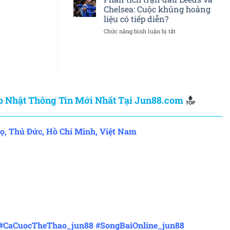
đoán
khoảng
trận
Chelsea: Cuộc khủng hoảng
trước
cách
đấu
liệu có tiếp diễn?
hai
Liverpool
bàn
ở
Chức năng bình luận bị tắt
gặp
thắng
Phân
Sunderland:
tích
Liệu
trận
đội
đấu
chủ
Leeds
nhà
và
có
Chelsea:
tiếp
p Nhật Thông Tin Mới Nhất Tại Jun88.com
Cuộc
tục
khủng
thắng
hoảng
lợi?
liệu
ọ, Thủ Đức, Hồ Chí Minh, Việt Nam
có
tiếp
diễn?
#CaCuocTheThao_jun88 #SongBaiOnline_jun88