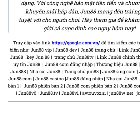
dạng. Với công nghệ bảo mật tiên tiến và chươn
khuyến mãi hấp dẫn, Jun88 mang đến trải n
tuyệt vời cho người chơi. Hãy tham gia để khám
giới cá cược đỉnh cao ngay hôm nay!
Truy cập vào link
https://google.com.vn/
để tìm kiếm các t
biến như: Jun88 vip | Jun88 dev | Jun88 trang chủ | Link Jun8
Jun88 |
key Jun 88 | trang chủ Jun88tv | Link Jun88 chính th
uy tín Jun88 | Jun88 com đăng nhập | Thương hiệu Jun88 |
Jun888 | Nhà cái Jun88 | Trang chủ jun88 | Jun88king com |
Jun88.com | Jun88 casino |Jun88 đăng nhập | Nha cai Jun88 |
bản 1 | Jun88 phiên bản 2 | Jun88 com phiên bản 2 | Jun88 
|
Jun88v6 | Jun88.tv | Jun88v1 | avtouvoz.si | jun88w net |