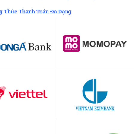
g Thức Thanh Toán Đa Dạng