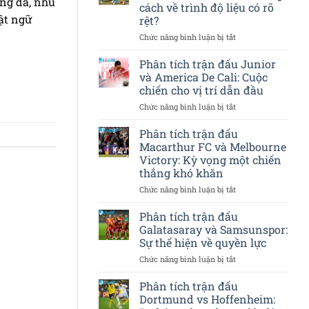
óng đá, nhu
đấu
cách về trình độ liệu có rõ
Real
uật ngữ
rệt?
Betis
vs
ở
Chức năng bình luận bị tắt
Barcelona:
Phân
Nỗ
tích
Phân tích trận đấu Junior
lực
trận
và America De Cali: Cuộc
gia
đấu
chiến cho vị trí dẫn đầu
tăng
Bolivar
khoảng
ở
Chức năng bình luận bị tắt
và
cách
Phân
Nacional
dẫn
tích
Potosi:
Phân tích trận đấu
đầu
trận
Khoảng
Macarthur FC và Melbourne
đấu
cách
Victory: Kỳ vọng một chiến
Junior
về
thắng khó khăn
và
trình
America
độ
ở
Chức năng bình luận bị tắt
De
liệu
Phân
Cali:
có
tích
Phân tích trận đấu
Cuộc
rõ
trận
Galatasaray và Samsunspor:
chiến
rệt?
đấu
Sự thể hiện về quyền lực
cho
Macarthur
vị
ở
Chức năng bình luận bị tắt
FC
trí
Phân
và
dẫn
tích
Melbourne
Phân tích trận đấu
đầu
trận
Victory:
Dortmund vs Hoffenheim:
đấu
Kỳ