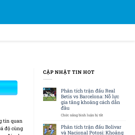
CẬP NHẬT TIN HOT
Phân tích trận đấu Real
Betis vs Barcelona: Nỗ lực
gia tăng khoảng cách dẫn
đầu
ở
Chức năng bình luận bị tắt
Phân
g tin quan
tích
Phân tích trận đấu Bolivar
cá độ cùng
trận
và Nacional Potosi: Khoảng