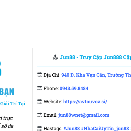
Jun88 - Truy Cập Jun888 Cậ
Địa Chỉ:
940 Đ. Kha Vạn Cân, Trường Th
Phone:
0943.59.8484
Website:
https://avtouvoz.si/
iải Trí Tại
Email:
jun88wnet@gmail.com
í trực
 số đa
Hastags:
#Jun88 #NhaCaiUyTin_jun88 