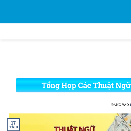
Bỏ
qua
nội
dung
Tổng Hợp Các Thuật Ngữ 
ĐĂNG VÀO
17
Th10