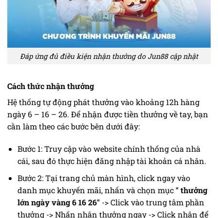
Đáp ứng đủ điều kiện nhận thưởng do Jun88 cập nhật
Cách thức nhận thưởng
Hệ thống tự động phát thưởng vào khoảng 12h hàng
ngày 6 – 16 – 26. Để nhận được tiền thưởng về tay, bạn
cần làm theo các bước bên dưới đây:
Bước 1: Truy cập vào website chính thống của nhà
cái, sau đó thực hiện đăng nhập tài khoản cá nhân.
Bước 2: Tại trang chủ màn hình, click ngay vào
danh mục khuyến mãi, nhấn và chọn mục “
thưởng
lớn ngày vàng 6 16 26
” -> Click vào trung tâm phần
thưởng -> Nhấn nhận thưởng ngay -> Click nhận để