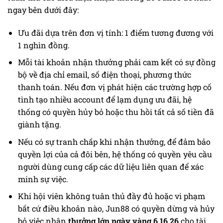
ngay bên dưới đây:
Ưu đãi dựa trên đơn vị tính: 1 điểm tương đương với
1 nghìn đồng.
Mỗi tài khoản nhận thưởng phải cam kết có sự đồng
bộ về địa chỉ email, số điện thoại, phương thức
thanh toán. Nếu đơn vị phát hiện các trường hợp cố
tình tạo nhiều account để lạm dụng ưu đãi, hệ
thống có quyền hủy bỏ hoặc thu hồi tất cả số tiền đã
giành tặng.
Nếu có sự tranh chấp khi nhận thưởng, để đảm bảo
quyền lợi của cả đôi bên, hệ thống có quyền yêu cầu
người dùng cung cấp các dữ liệu liên quan để xác
minh sự việc.
Khi hội viên không tuân thủ đầy đủ hoặc vi phạm
bất cứ điều khoản nào, Jun88 có quyền dừng và hủy
bỏ việc nhận
thưởng lớn ngày vàng 6 16 26
cho tài