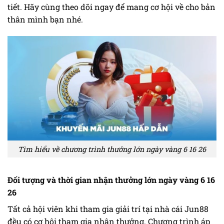
tiết. Hãy cùng theo dõi ngay để mang cơ hội về cho bản
thân mình bạn nhé.
Tìm hiểu về chương trình thưởng lớn ngày vàng 6 16 26
Đối tượng và thời gian nhận thưởng lớn ngày vàng 6 16
26
Tất cả hội viên khi tham gia giải trí tại nhà cái Jun88
đều có cơ hội tham gia nhận thưởng. Chương trình áp