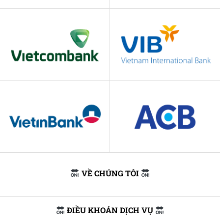
VỀ CHÚNG TÔI
ĐIỀU KHOẢN DỊCH VỤ