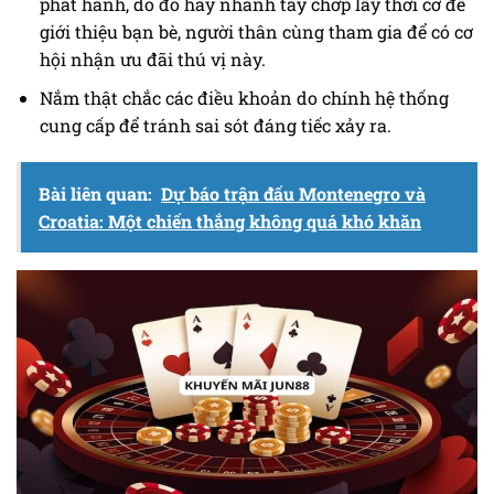
phát hành, do đó hãy nhanh tay chớp lấy thời cơ để
giới thiệu bạn bè, người thân cùng tham gia để có cơ
hội nhận ưu đãi thú vị này.
Nắm thật chắc các điều khoản do chính hệ thống
cung cấp để tránh sai sót đáng tiếc xảy ra.
Bài liên quan:
Dự báo trận đấu Montenegro và
Croatia: Một chiến thắng không quá khó khăn