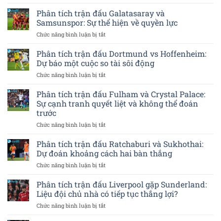
Phân
America
trình
tích
De
Phân tích trận đấu Galatasaray và
độ
trận
Cali:
liệu
Samsunspor: Sự thể hiện về quyền lực
đấu
Cuộc
có
ở
Chức năng bình luận bị tắt
Macarthur
chiến
rõ
Phân
FC
cho
rệt?
tích
Phân tích trận đấu Dortmund vs Hoffenheim:
và
vị
trận
Melbourne
trí
Dự báo một cuộc so tài sôi động
đấu
Victory:
dẫn
ở
Chức năng bình luận bị tắt
Galatasaray
Kỳ
đầu
Phân
và
vọng
tích
Phân tích trận đấu Fulham và Crystal Palace:
Samsunspor:
một
trận
Sự
Sự cạnh tranh quyết liệt và không thể đoán
chiến
đấu
thể
thắng
trước
Dortmund
hiện
khó
ở
Chức năng bình luận bị tắt
vs
về
khăn
Phân
Hoffenheim:
quyền
tích
Dự
Phân tích trận đấu Ratchaburi và Sukhothai:
lực
trận
báo
Dự đoán khoảng cách hai bàn thắng
đấu
một
ở
Chức năng bình luận bị tắt
Fulham
cuộc
Phân
và
so
tích
Phân tích trận đấu Liverpool gặp Sunderland:
Crystal
tài
trận
Palace:
sôi
Liệu đội chủ nhà có tiếp tục thắng lợi?
đấu
Sự
động
ở
Chức năng bình luận bị tắt
Ratchaburi
cạnh
Phân
và
tranh